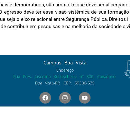
ionais e democráticos, são um norte que deve ser alicerçado
 egresso deve ter essa visão sistêmica de sua formação e
 seja o eixo relacional entre Segurança Pública, Direito
s de contribuir em pesquisas e na melhoria da sociedade civi
Campus Boa Vista
Endereço
Rua Pres. Juscelino Kubitscheck, n° 300, Canarinho.
Boa Vista-RR. CEP: 69306-535