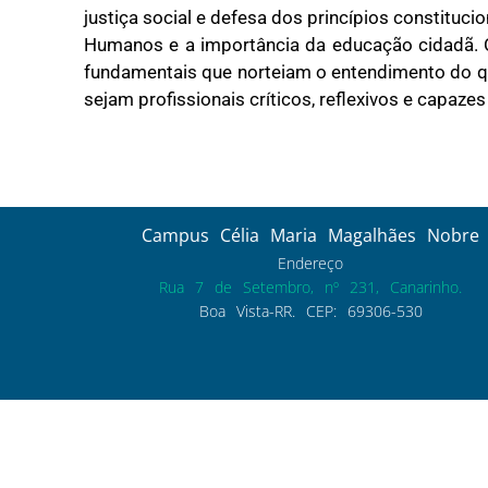
justiça social e defesa dos princípios constituc
Humanos e a importância da educação cidadã. O
fundamentais que norteiam o entendimento do que
sejam profissionais críticos, reflexivos e capaze
Campus Célia Maria Magalhães Nobre
Endereço
Rua 7 de Setembro, nº 231, Canarinho.
Boa Vista-RR. CEP: 69306-530