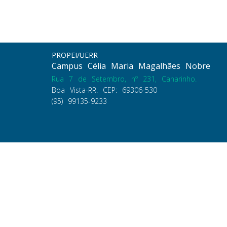
PROPEI/UERR
Campus Célia Maria Magalhães Nobre
Rua 7 de Setembro, nº 231, Canarinho.
Boa Vista-RR. CEP: 69306-530
(95) 99135-9233