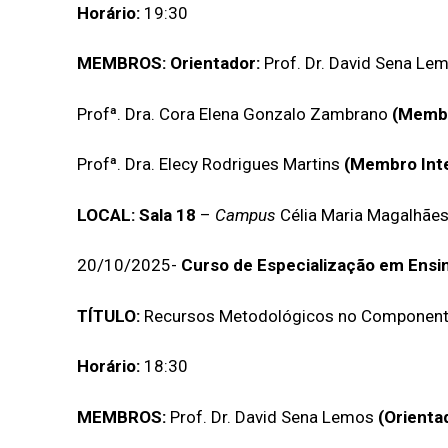
Horário:
19:30
MEMBROS:
Orientador:
Prof. Dr. David Sena Le
Profª. Dra. Cora Elena Gonzalo Zambrano
(Membr
Profª. Dra. Elecy Rodrigues Martins
(Membro Int
LOCAL: Sala 18
–
Campus
Célia Maria Magalhãe
20/10/2025-
Curso de Especialização em Ensi
TÍTULO:
Recursos Metodológicos no Componente 
Horário:
18:30
MEMBROS:
Prof. Dr. David Sena Lemos
(Orienta