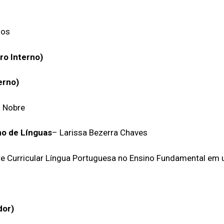
mos
o Interno)
erno)
s Nobre
no de Línguas
– Larissa Bezerra Chaves
Curricular Língua Portuguesa no Ensino Fundamental em u
dor)