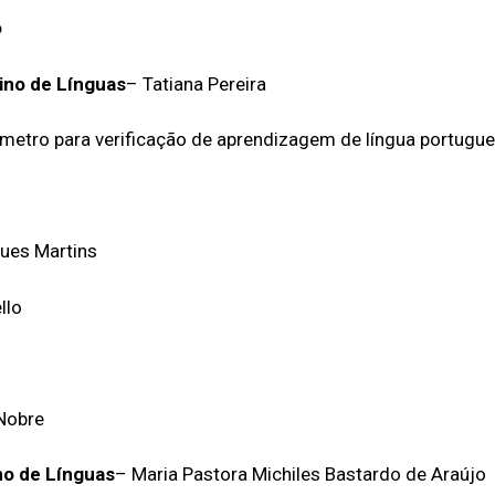
o
ino de Línguas
– Tatiana Pereira
etro para verificação de aprendizagem de língua portugu
gues Martins
llo
Nobre
no de Línguas
– Maria Pastora Michiles Bastardo de Araújo