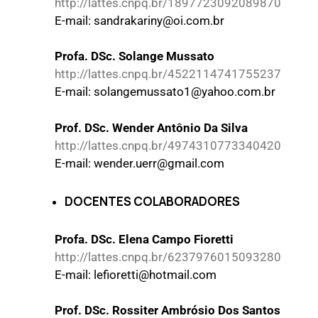
http://lattes.cnpq.br/1897723092089870
E-mail: sandrakariny@oi.com.br
Profa. DSc. Solange Mussato
http://lattes.cnpq.br/4522114741755237
E-mail: solangemussato1@yahoo.com.br
Prof. DSc. Wender Antônio Da Silva
http://lattes.cnpq.br/4974310773340420
E-mail: wender.uerr@gmail.com
DOCENTES COLABORADORES
Profa. DSc. Elena Campo Fioretti
http://lattes.cnpq.br/6237976015093280
E-mail: lefioretti@hotmail.com
Prof. DSc. Rossiter Ambrósio Dos Santos