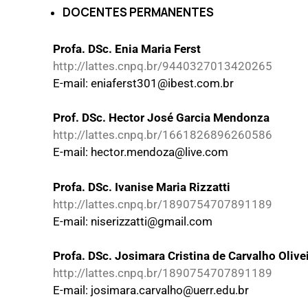
DOCENTES PERMANENTES
Profa. DSc. Enia Maria Ferst
http://lattes.cnpq.br/9440327013420265
E-mail: eniaferst301@ibest.com.br
Prof. DSc. Hector José Garcia Mendonza
http://lattes.cnpq.br/1661826896260586
E-mail: hector.mendoza@live.com
Profa. DSc. Ivanise Maria Rizzatti
http://lattes.cnpq.br/1890754707891189
E-mail: niserizzatti@gmail.com
Profa. DSc. Josimara Cristina de Carvalho Olive
http://lattes.cnpq.br/1890754707891189
E-mail: josimara.carvalho@uerr.edu.br